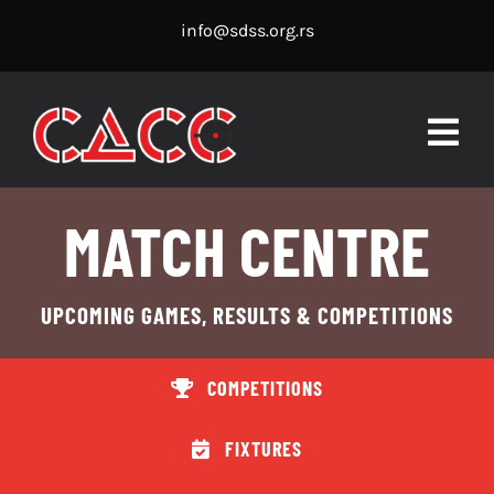
Skip
info@sdss.org.rs
to
content
Togg
Navig
POČETNA
MATCH CENTRE
KALENDAR TAKMIČENJA
UPCOMING GAMES, RESULTS & COMPETITIONS
REZULTATI
COMPETITIONS
GODIŠNJI PLASMAN
NOVOSTI
FIXTURES