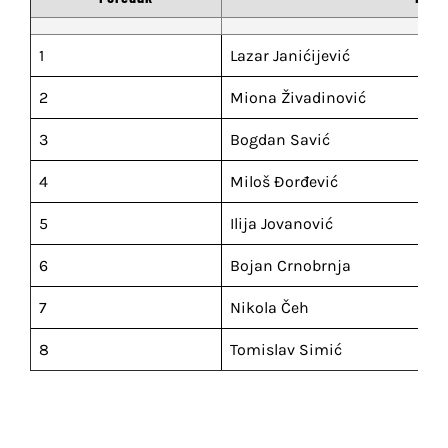
PRAVILNICI
1
Lazar Janićijević
O NAMA
2
Miona Živadinović
KONTAKT
3
Bogdan Savić
4
Miloš Đorđević
5
Ilija Jovanović
6
Bojan Crnobrnja
7
Nikola Čeh
8
Tomislav Simić