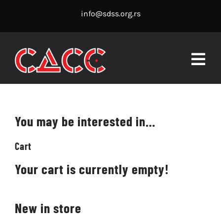
Skip
info@sdss.org.rs
to
content
Togg
Navig
POČETNA
You may be interested in…
KALENDAR TAKMIČENJA
Cart
REZULTATI
Your cart is currently empty!
GODIŠNJI PLASMAN
NOVOSTI
New in store